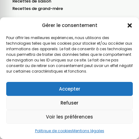
Recettes de saison
Recettes de grand-mère
Blog
Gérer le consentement
Nous contacter
Pour offrir les meilleures expériences, nous utilisons des
Recevez nos dernières recettes
technologies telles que les cookies pour stocker et/ou accéder aux
informations des appareils. Le fait de consentir à ces technologies
Une fois par mois, les nouvelles recettes, un menu
nous permettra de traiter des données telles que le comportement
de saison et une astuce ou une info cuisine.
de navigation ou les ID uniques sur ce site. Le fait de ne pas
Votre e-mail
consentir ou de retirer son consentement peut avoir un effet négatif
Je m’inscris
sur certaines caractéristiques et fonctions.
J’accepte de recevoir la newsletter par e-mail.
Accepter
Refuser
Populaire
Voir les préférences
©2026 – Le Guide du Bien Manger
Mentions légales
–
Politique de confidentialité
–
Politique de cookies
–
Qui sommes
nous
–
Plan du site
Politique de cookies
Mentions légales