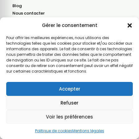
Blog
Nous contacter
Gérer le consentement
Recevez nos dernières recettes
Une fois par mois, les nouvelles recettes, un menu
Pour offrir les meilleures expériences, nous utilisons des
de saison et une astuce ou une info cuisine.
technologies telles que les cookies pour stocker et/ou accéder aux
informations des appareils. Le fait de consentir à ces technologies
Votre e-mail
nous permettra de traiter des données telles que le comportement
Je m’inscris
de navigation ou les ID uniques sur ce site. Le fait de ne pas
consentir ou de retirer son consentement peut avoir un effet négatif
J’accepte de recevoir la newsletter par e-mail.
sur certaines caractéristiques et fonctions.
Accepter
Populaire
©2026 – Le Guide du Bien Manger
Refuser
Mentions légales
–
Politique de confidentialité
–
Politique de cookies
–
Qui sommes
nous
–
Plan du site
Voir les préférences
Politique de cookies
Mentions légales