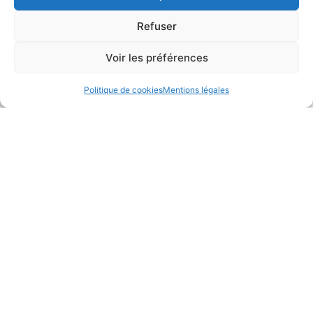
Refuser
Voir les préférences
Politique de cookies
Mentions légales
Nos dernières publications
Dîner tardif Champs-
Élysées : une autre idée que
le fast-food