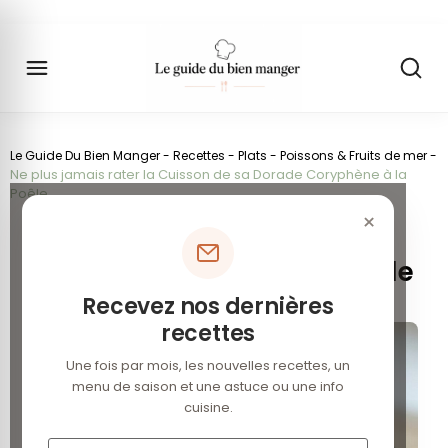
Le Guide Du Bien Manger
-
Recettes
-
Plats
-
Poissons & Fruits de mer
-
Ne plus jamais rater la Cuisson de sa Dorade Coryphène à la
Poêle
×
Cuisson de la Dorade
Coryphène à la Poêle : Facile
et Rapide
Recevez nos dernières
recettes
Une fois par mois, les nouvelles recettes, un
menu de saison et une astuce ou une info
cuisine.
Votre e-mail