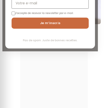
J’accepte de recevoir la newsletter par e-mail.
Je m’inscris
Facile
Economique
Long
Pas de spam. Juste de bonnes recettes.
Aller à la recette