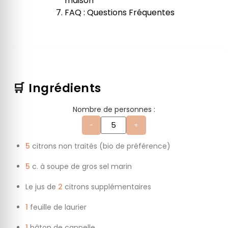
maison
FAQ : Questions Fréquentes
🛒 Ingrédients
Nombre de personnes :
−
+
5
citrons non traités (bio de préférence)
5
c. à soupe de gros sel marin
Le jus de
2
citrons supplémentaires
1
feuille de laurier
1
bâton de cannelle