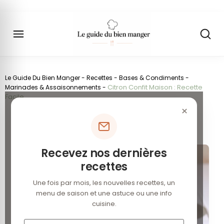
Le Guide Du Bien Manger
-
Recettes
-
Bases & Condiments
-
Citron Confit Maison : Recette
Marinades & Assaisonnements
-
Facile
×
Citron Confit Maison :
Recette Facile
Recevez nos dernières
recettes
Une fois par mois, les nouvelles recettes, un
menu de saison et une astuce ou une info
cuisine.
Votre e-mail