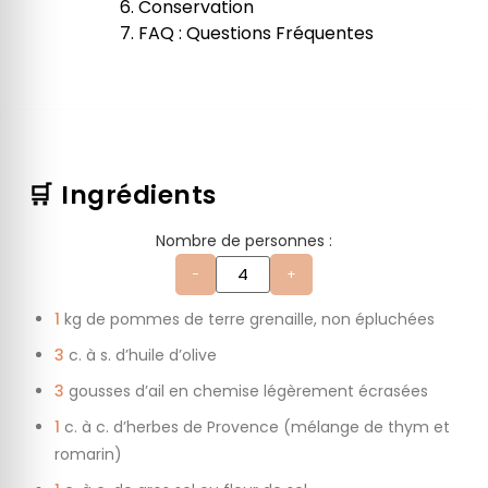
Conservation
FAQ : Questions Fréquentes
🛒 Ingrédients
Nombre de personnes :
−
+
1
kg de pommes de terre grenaille, non épluchées
3
c. à s. d’huile d’olive
3
gousses d’ail en chemise légèrement écrasées
1
c. à c. d’herbes de Provence (mélange de thym et
romarin)