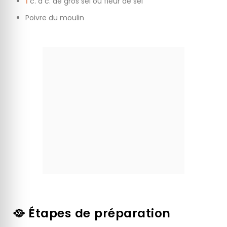
1
c. à c. de gros sel ou fleur de sel
Poivre du moulin
🥘 Étapes de préparation