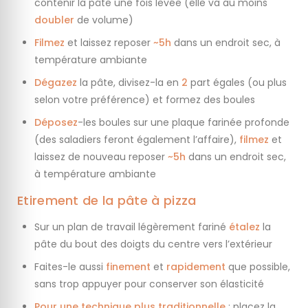
contenir la pâte une fois levée (elle va au moins
doubler
de volume)
Filmez
et laissez reposer
~5h
dans un endroit sec, à
température ambiante
Dégazez
la pâte, divisez-la en
2
part égales (ou plus
selon votre préférence) et formez des boules
Déposez
-les boules sur une plaque farinée profonde
(des saladiers feront également l’affaire),
filmez
et
laissez de nouveau reposer
~5h
dans un endroit sec,
à température ambiante
Etirement de la pâte à pizza
Sur un plan de travail légèrement fariné
étalez
la
pâte du bout des doigts du centre vers l’extérieur
Faites-le aussi
finement
et
rapidement
que possible,
sans trop appuyer pour conserver son élasticité
Pour une technique plus traditionnelle
: placez la