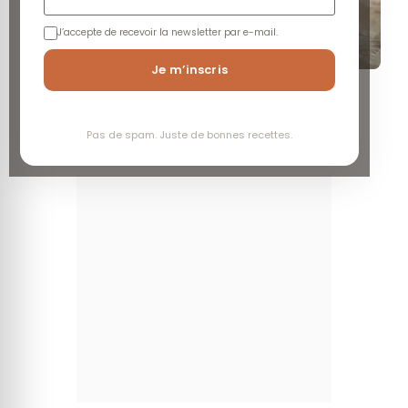
J’accepte de recevoir la newsletter par e-mail.
Je m’inscris
Facile
Economique
Rapide
Aller à la recette
Pas de spam. Juste de bonnes recettes.