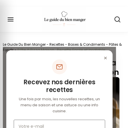
Le Guide Du Bien Manger
-
Recettes
-
Bases & Condiments
-
Pâtes &
Pâte à Pizza Maison : Recette Facile et Inratable
Fonds
-
×
Recette Traditionnelle de la
Pâte à Pizza Italienne Maison
Recevez nos dernières
recettes
Une fois par mois, les nouvelles recettes, un
menu de saison et une astuce ou une info
cuisine.
Votre e-mail