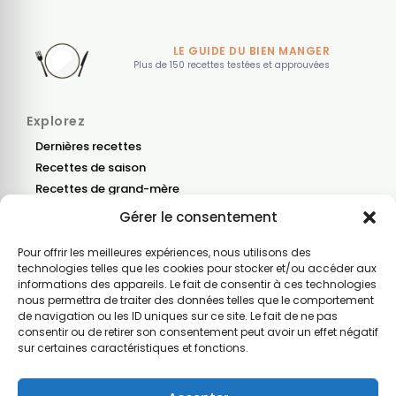
LE GUIDE DU BIEN MANGER
Plus de 150 recettes testées et approuvées
Explorez
Dernières recettes
Recettes de saison
Recettes de grand-mère
Gérer le consentement
Blog
Nous contacter
Pour offrir les meilleures expériences, nous utilisons des
technologies telles que les cookies pour stocker et/ou accéder aux
informations des appareils. Le fait de consentir à ces technologies
Recevez nos dernières recettes
nous permettra de traiter des données telles que le comportement
Une fois par mois, les nouvelles recettes, un menu
de navigation ou les ID uniques sur ce site. Le fait de ne pas
de saison et une astuce ou une info cuisine.
consentir ou de retirer son consentement peut avoir un effet négatif
sur certaines caractéristiques et fonctions.
Votre e-mail
Je m’inscris