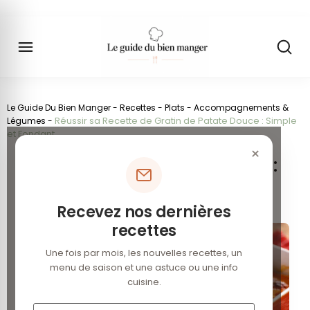
Le Guide Du Bien Manger
-
Recettes
-
Plats
-
Accompagnements &
Réussir sa Recette de Gratin de Patate Douce : Simple
Légumes
-
et Fondant
×
Gratin de Patates Douces :
Recette Simple et
Réconfortante
Recevez nos dernières
recettes
Une fois par mois, les nouvelles recettes, un
menu de saison et une astuce ou une info
cuisine.
Votre e-mail