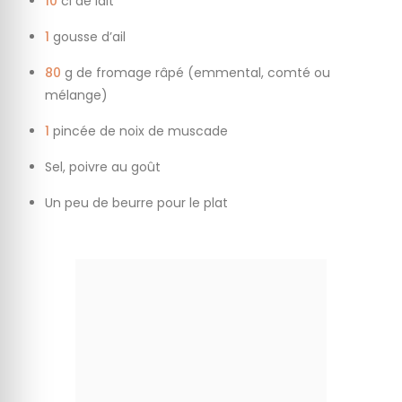
10
cl de lait
1
gousse d’ail
80
g de fromage râpé (emmental, comté ou
mélange)
1
pincée de noix de muscade
Sel, poivre au goût
Un peu de beurre pour le plat