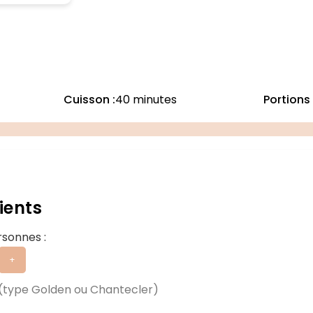
Cuisson :
40 minutes
Portions 
ients
sonnes :
+
ype Golden ou Chantecler)