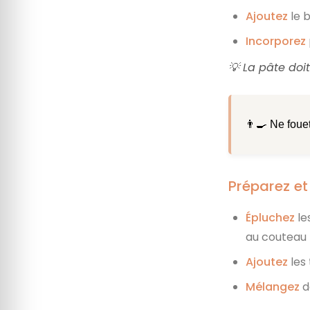
Ajoutez
le b
Incorporez
💡 La pâte doi
👨‍🍳 Ne fouet
Préparez e
Épluchez
le
au couteau
Ajoutez
les
Mélangez
d