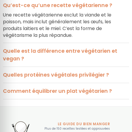
Qu’est-ce qu’une recette végétarienne ?
Une recette végétarienne exclut la viande et le
poisson, mais inclut généralement les œufs, les
produits laitiers et le miel. C’est la forme de
végétarisme la plus répandue.
Quelle est la différence entre végétarien et
vegan ?
Le végétarien consomme œufs et produits laitiers,
tandis que le vegan exclut tous les produits d’origine
Quelles protéines végétales privilégier ?
animale.
Les meilleures sources sont les légumineuses (lentilles,
pois chiches, haricots), le tofu, le tempeh et le quinoa.
Comment équilibrer un plat végétarien ?
Associez légumineuses + céréales + légumes + bons
gras (huile d’olive, noix, avocat) pour un repas complet
et nutritif.
LE GUIDE DU BIEN MANGER
Plus de 150 recettes testées et approuvées