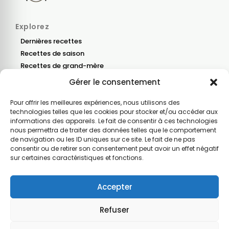
Explorez
Dernières recettes
Recettes de saison
Recettes de grand-mère
Gérer le consentement
Blog
Nous contacter
Pour offrir les meilleures expériences, nous utilisons des
technologies telles que les cookies pour stocker et/ou accéder aux
informations des appareils. Le fait de consentir à ces technologies
Recevez nos dernières recettes
nous permettra de traiter des données telles que le comportement
Une fois par mois, les nouvelles recettes, un menu
de navigation ou les ID uniques sur ce site. Le fait de ne pas
de saison et une astuce ou une info cuisine.
consentir ou de retirer son consentement peut avoir un effet négatif
sur certaines caractéristiques et fonctions.
Votre e-mail
Je m’inscris
Accepter
J’accepte de recevoir la newsletter par e-mail.
Refuser
Populaire