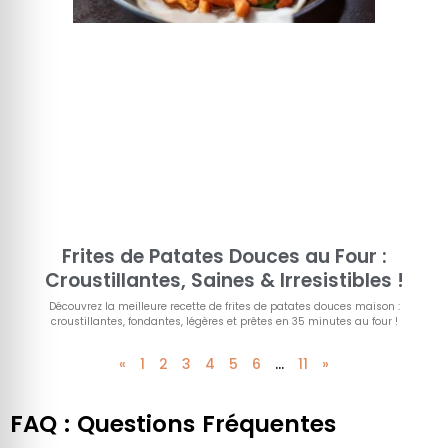
Frites de Patates Douces au Four :
Croustillantes, Saines & Irresistibles !
Découvrez la meilleure recette de frites de patates douces maison :
croustillantes, fondantes, légères et prêtes en 35 minutes au four !
«
1
2
3
4
5
6
…
11
»
FAQ : Questions Fréquentes